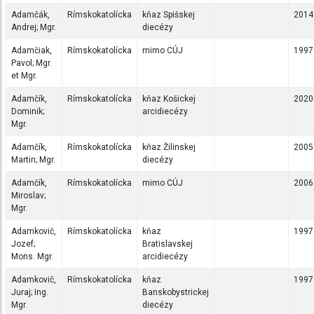
Adamčák,
Rímskokatolícka
kňaz Spišskej
2014
Andrej; Mgr.
diecézy
Adamčiak,
Rímskokatolícka
mimo CÚJ
1997
Pavol; Mgr.
et Mgr.
Adamčík,
Rímskokatolícka
kňaz Košickej
2020
Dominik;
arcidiecézy
Mgr.
Adamčík,
Rímskokatolícka
kňaz Žilinskej
2005
Martin; Mgr.
diecézy
Adamčík,
Rímskokatolícka
mimo CÚJ
2006
Miroslav;
Mgr.
Adamkovič,
Rímskokatolícka
kňaz
1997
Jozef;
Bratislavskej
Mons. Mgr.
arcidiecézy
Adamkovič,
Rímskokatolícka
kňaz
1997
Juraj; Ing.
Banskobystrickej
Mgr.
diecézy