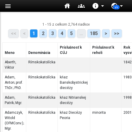
house
groups
info
arrow_drop_down
public
arrow_drop_down
sk
1 - 15 z celkom 2,764 riadkov
<<
<
1
2
3
4
5
…
185
>
>>
Príslušnosť k
Príslušnosť k
Rok
Meno
Denominácia
CÚJ
reholi
vysv
Aberth,
Rímskokatolícka
1842
Viktor
Adam,
Rímskokatolícka
kňaz
1983
Anton; prof.
Banskobystrickej
ThDr.; PhD.
diecézy
Adam,
Rímskokatolícka
kňaz Nitrianskej
1998
Patrik; Mgr.
diecézy
Adamczyk,
Rímskokatolícka
kňaz Diecézy
minorita
2001
Witold
Peoria
(OFMConv.);
Mgr.