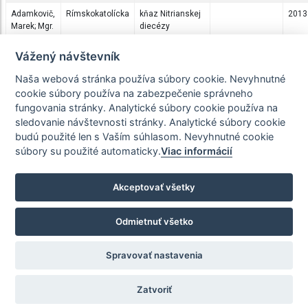
Adamkovič,
Rímskokatolícka
kňaz Nitrianskej
2013
Marek; Mgr.
diecézy
Akimjak,
Rímskokatolícka
kňaz Spišskej
člen
1985
Vážený návštevník
Amantius
diecézy
Františkánskeho
(OFS); prof.
svetského rádu
Naša webová stránka používa súbory cookie. Nevyhnutné
PhDr. ThDr.;
cookie súbory používa na zabezpečenie správneho
PhD.
fungovania stránky. Analytické súbory cookie používa na
sledovanie návštevnosti stránky. Analytické súbory cookie
Alberty,
Rímskokatolícka
kňaz
1995
Štefan; Mgr.
Bratislavskej
budú použité len s Vaším súhlasom. Nevyhnutné cookie
arcidiecézy
súbory su použité automaticky.
Viac informácií
Albičuk,
Rímskokatolícka
kňaz Košickej
1996
Štefan;
arcidiecézy
Akceptovať všetky
ThDr.; PhD.
Autorom fotografií a databázy kostolov, databázy duchovných a klerikov a
Odmietnuť všetko
chronológie hierarchov a svätiteľov je Zdenko Dzurjanin. Akékoľvek ich
šírenie je možné len s oficiálnym písomným súhlasom autora.
Databáza duchovných a klerikov je na stránke publikovaná na základe
Spravovať nastavenia
ustanovenia §16 bodu 2) písm. k) Zákona o ochrane osobných údajov č.
18/2018 Z. z. Ak si dotyčná osoba neželá byť do zoznamu zaradená, v takom
Zatvoriť
prípade nech sa obráti mailom na adresu
zdenko.dzurjanin@gmail.com
.
Nastavenia cookie